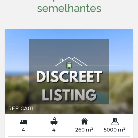
semelhantes
REF: CA01
2
2
4
4
260 m
5000 m